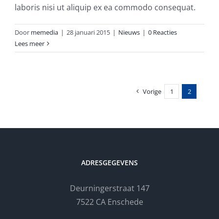
laboris nisi ut aliquip ex ea commodo consequat.
Door
memedia
|
28 januari 2015
|
Nieuws
|
0 Reacties
Lees meer
Vorige
1
2
ADRESGEGEVENS
Deurningerstraat 147
7522 CA Enschede