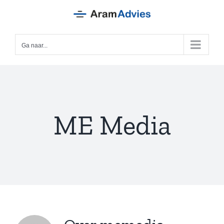
Ga
naar
inhoud
Ga naar...
ME Media